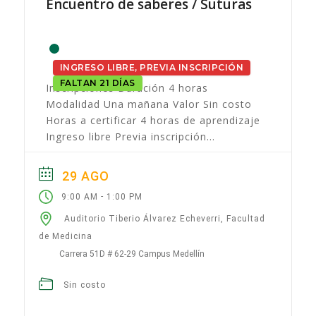
Encuentro de saberes / Suturas
INGRESO LIBRE, PREVIA INSCRIPCIÓN
FALTAN 21 DÍAS
Inscripciones Duración 4 horas
Modalidad Una mañana Valor Sin costo
Horas a certificar​ 4 horas de aprendizaje
Ingreso libre Previa inscripción
Presentación Las suturas han
acompañado la evolución de la...
29 AGO
-
9:00 AM
1:00 PM
Auditorio Tiberio Álvarez Echeverri, Facultad
de Medicina
Carrera 51D # 62-29 Campus Medellín
Sin costo