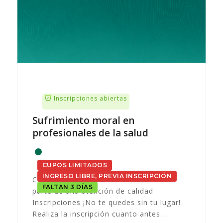
Inscripciones abiertas
Sufrimiento moral en
profesionales de la salud
CUPOS LIMITADOS
INGRESO LIBRE, PREVIA INSCRIPCIÓN
Cuidar a quienes cuidan también hace
FALTAN 3 DÍAS
parte de una atención de calidad
Inscripciones ¡No te quedes sin tu lugar!
Realiza la inscripción cuanto antes.