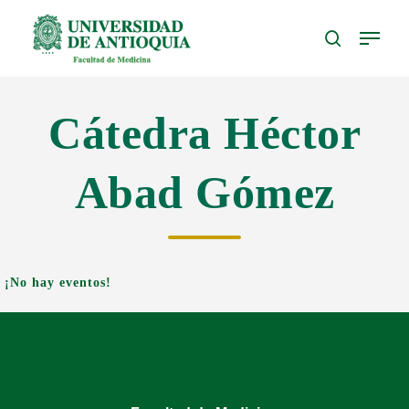
Skip
Menu
to
search
Close
main
Menu
content
Cátedra Héctor
Abad Gómez
¡No hay eventos!