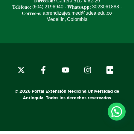
Dirección:
Carrera 51D # 62-29
Teléfono:
WhatsApp:
(604) 2196940
3023061888
·
·
Correo-e:
aprendizajes.med@udea.edu.co
Medellín, Colombia
x-
facebook
youtube
instagram
flickr
twitter
© 2026 Portal Extensión Medicina Universidad de
Antioquia. Todos los derechos reservados