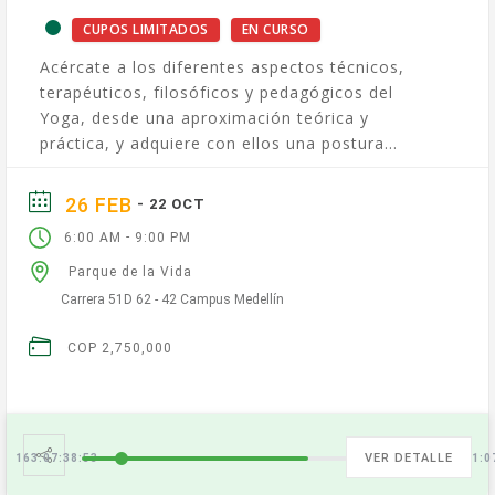
CUPOS LIMITADOS
EN CURSO
Acércate a los diferentes aspectos técnicos,
terapéuticos, filosóficos y pedagógicos del
Yoga, desde una aproximación teórica y
práctica, y adquiere con ellos una postura
armónica y tolerante contigo mismo y...
26 FEB
- 22 OCT
-
6:00 AM
9:00 PM
Parque de la Vida
Carrera 51D 62 - 42 Campus Medellín
COP 2,750,000
VER DETALLE
163:07:38:54
75:06:21:0