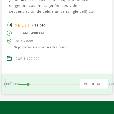
epigenómicos, metagenómicos y de
secuenciación de célula única (single cell) con
herramientas bioinformáticas de última
generación? Inscripciones ¡No te quedes sin tu...
25 JUL
- 12 DIC
-
9:00 AM
4:00 PM
Sala Zoom
Se proporcionará un enlace de ingreso
COP 3,100,000
VER DETALLE
14:05:38:54
126:02:21: