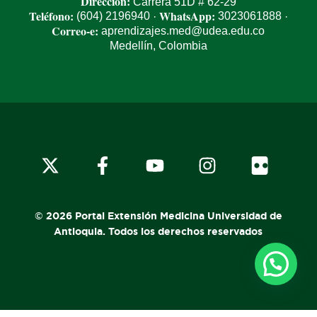
Dirección:
Carrera 51D # 62-29
Teléfono:
WhatsApp:
(604) 2196940
3023061888
·
·
Correo-e:
aprendizajes.med@udea.edu.co
Medellín, Colombia
x-
facebook
youtube
instagram
flickr
twitter
© 2026 Portal Extensión Medicina Universidad de
Antioquia. Todos los derechos reservados