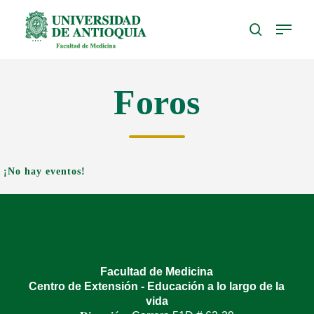
Skip
Menu
to
search
Close
main
Menu
content
Foros
¡No hay eventos!
Facultad de Medicina
Centro de Extensión - Educación a lo largo de la
vida