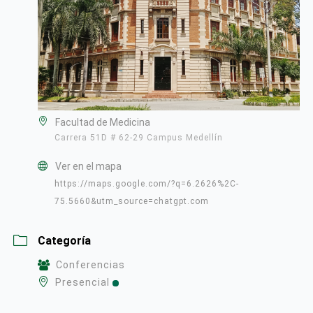
Facultad de Medicina
Carrera 51D # 62-29 Campus Medellín
Ver en el mapa
https://maps.google.com/?q=6.2626%2C-
75.5660&utm_source=chatgpt.com
Categoría
Conferencias
Presencial