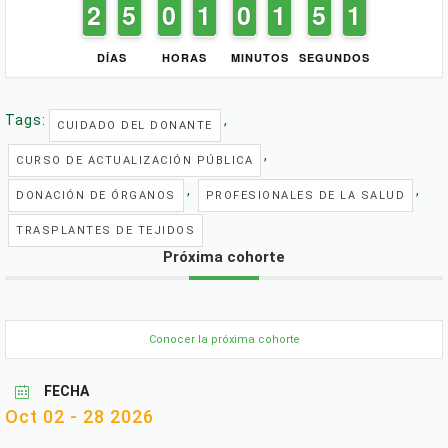
1
1
2
2
4
4
5
5
9
9
0
0
1
1
1
1
9
9
0
0
1
1
1
1
4
4
5
5
1
0
0
DÍAS
HORAS
MINUTOS
SEGUNDOS
Tags:
,
CUIDADO DEL DONANTE
,
CURSO DE ACTUALIZACIÓN PÚBLICA
,
,
DONACIÓN DE ÓRGANOS
PROFESIONALES DE LA SALUD
TRASPLANTES DE TEJIDOS
Próxima cohorte
Conocer la próxima cohorte
FECHA
Oct 02 - 28 2026