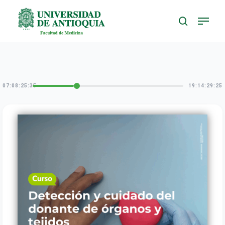
Skip
to
main
content
07:08:25:35
19:14:29:25