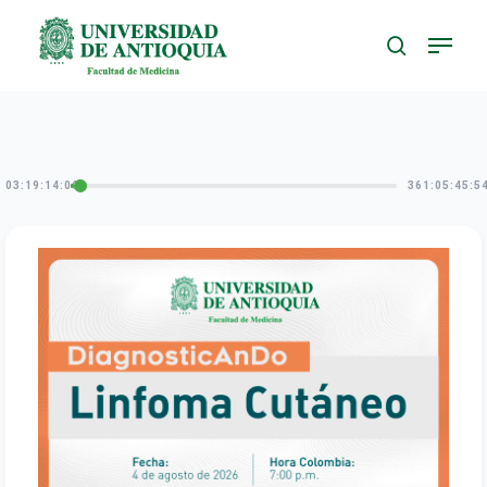
Skip
to
main
content
03:19:14:07
361:05:45:5