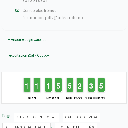
3052918805
Correo electrónico
formacion.pdlv@udea.edu.co
+ Añadir Google Calendar
+ exportación iCal / Outlook
1
1
1
1
1
1
1
1
1
1
1
1
4
4
5
5
4
4
5
5
1
1
2
2
4
3
3
5
4
5
DÍAS
HORAS
MINUTOS
SEGUNDOS
Tags:
,
,
BIENESTAR INTEGRAL
CALIDAD DE VIDA
,
,
DESCANSO SALUDABLE
HIGIENE DEL SUEÑO