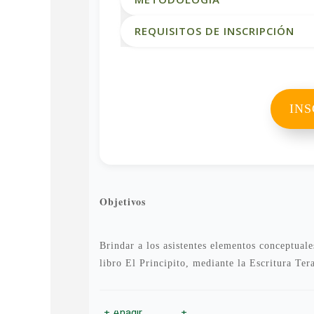
REQUISITOS DE INSCRIPCIÓN
INS
Objetivos
Brindar a los asistentes elementos conceptuale
libro El Principito, mediante la Escritura Ter
manera de entrar en contacto con el Bienestar 
saber en procesos sociales, comunitarios, educ
+ Añadir
+