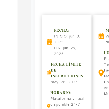
FECHA:
M
INICIO: jun. 3,
V
2025
d
FIN: jun. 29,
L
2025
Pl
FECHA LÍMITE
Te
DE
Fa
INSCRIPCIONES:
Me
may. 28, 2025
Un
An
HORARIO:
Me
Plataforma virtual
disponible 24/7