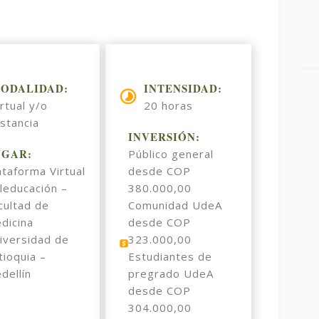
ODALIDAD:
INTENSIDAD:
irtual y/o
20 horas
istancia
INVERSIÓN:
UGAR:
Público general
ataforma Virtual
desde COP
leducación –
380.000,00
cultad de
Comunidad UdeA
dicina
desde COP
iversidad de
323.000,00
tioquia –
Estudiantes de
dellín
pregrado UdeA
desde COP
304.000,00