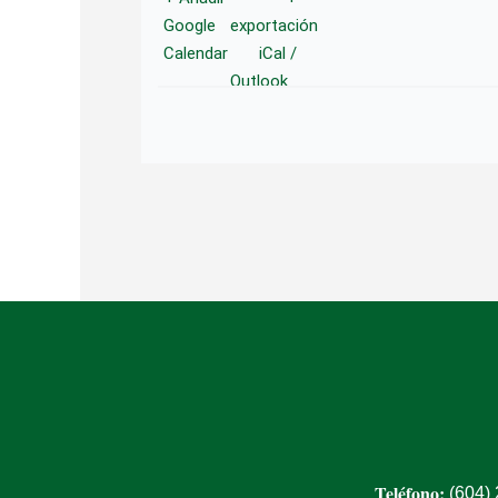
Google
exportación
Calendar
iCal /
Outlook
Teléfono:
(604)