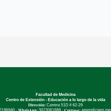
Facultad de Medicina
Centro de Extensión - Educación a lo largo de la vida
Dirección:
Carrera 51D # 62-29
WhatsApp:
Correo-e:
 2196940
3023061888
aprendizajes.m
·
·