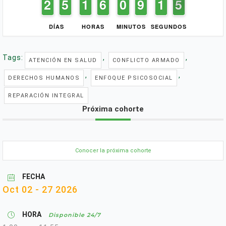
1
1
2
2
4
4
5
5
1
1
1
1
5
5
6
6
9
9
0
0
8
8
9
9
2
1
1
5
4
4
DÍAS
HORAS
MINUTOS
SEGUNDOS
Tags:
,
,
ATENCIÓN EN SALUD
CONFLICTO ARMADO
,
,
DERECHOS HUMANOS
ENFOQUE PSICOSOCIAL
REPARACIÓN INTEGRAL
Próxima cohorte
Conocer la próxima cohorte
FECHA
Oct 02 - 27 2026
HORA
Disponible 24/7