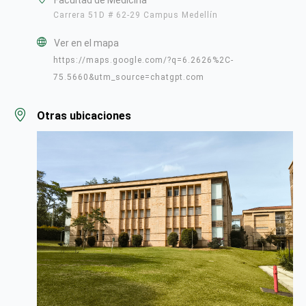
Facultad de Medicina
Carrera 51D # 62-29 Campus Medellín
Ver en el mapa
https://maps.google.com/?q=6.2626%2C-
75.5660&utm_source=chatgpt.com
Otras ubicaciones