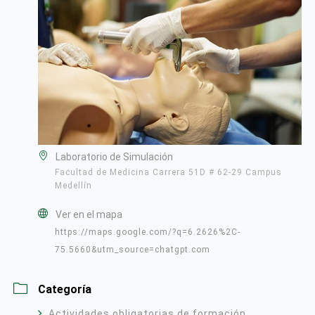
Laboratorio de Simulación
Facultad de Medicina Carrera 51D # 62-29 Campus
Medellín
Ver en el mapa
https://maps.google.com/?q=6.2626%2C-
75.5660&utm_source=chatgpt.com
Categoría
Actividades obligatorias de formación