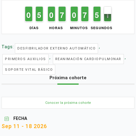
9
9
0
0
4
4
5
5
9
9
0
0
6
6
7
7
9
9
0
0
6
6
7
7
5
4
0
9
5
0
DÍAS
HORAS
MINUTOS
SEGUNDOS
Tags:
,
DESFIBRILADOR EXTERNO AUTOMÁTICO
,
,
PRIMEROS AUXILIOS
REANIMACIÓN CARDIOPULMONAR
SOPORTE VITAL BÁSICO
Próxima cohorte
Conocer la próxima cohorte
FECHA
Sep 11 - 18 2026