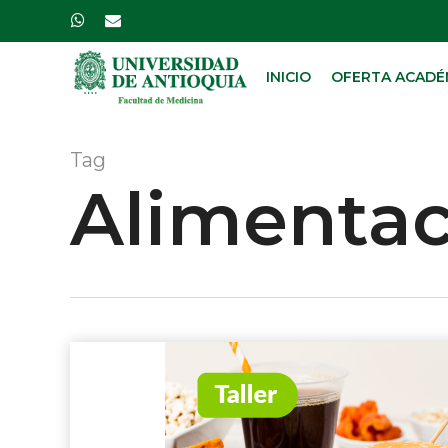
Skip
whatsapp
email
to
main
INICIO
OFERTA ACADÉ
content
Tag
Alimentac