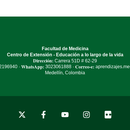
Facultad de Medicina
Centro de Extensión - Educación a lo largo de la vida
Dirección:
Carrera 51D # 62-29
WhatsApp:
Correo-e:
 2196940
3023061888
aprendizajes.m
·
·
Medellín, Colombia
x-
facebook
youtube
instagram
flickr
twitter