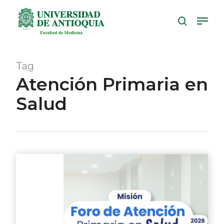
Skip
Menu
to
search
Close
main
Menu
content
Tag
Atención Primaria en
Salud