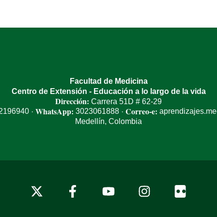
Facultad de Medicina
Centro de Extensión - Educación a lo largo de la vida
Dirección:
Carrera 51D # 62-29
WhatsApp:
Correo-e:
 2196940
3023061888
aprendizajes.m
·
·
Medellín, Colombia
x-
facebook
youtube
instagram
flickr
twitter