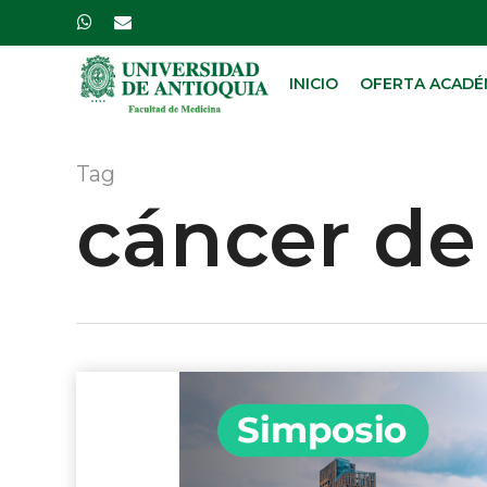
Skip
whatsapp
email
to
main
INICIO
OFERTA ACADÉ
content
Tag
cáncer de 