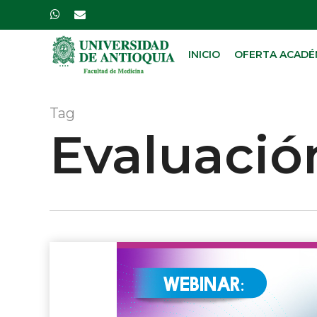
Skip
whatsapp
email
to
main
INICIO
OFERTA ACADÉ
content
Tag
Evaluació