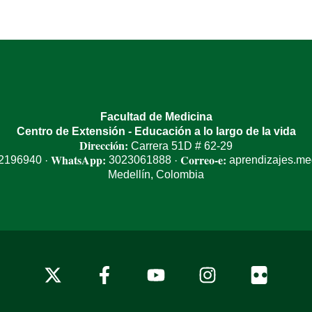
Facultad de Medicina
Centro de Extensión - Educación a lo largo de la vida
Dirección:
Carrera 51D # 62-29
WhatsApp:
Correo-e:
 2196940
3023061888
aprendizajes.m
·
·
Medellín, Colombia
x-
facebook
youtube
instagram
flickr
twitter