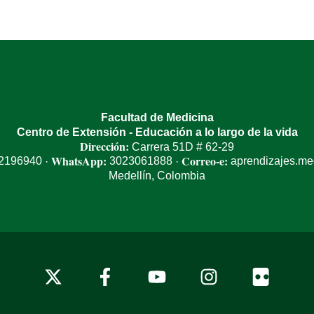
Facultad de Medicina
Centro de Extensión - Educación a lo largo de la vida
Dirección:
Carrera 51D # 62-29
WhatsApp:
Correo-e:
 2196940
3023061888
aprendizajes.m
·
·
Medellín, Colombia
x-
facebook
youtube
instagram
flickr
twitter