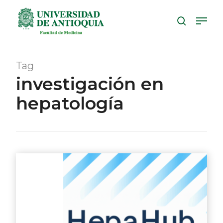
Skip
Menu
to
search
Close
main
Menu
content
Tag
investigación en
hepatología