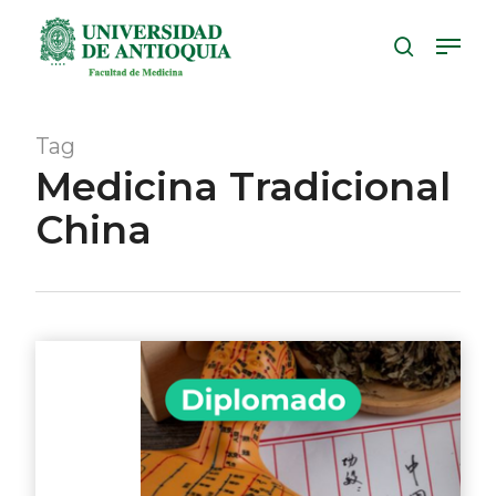
Skip
Menu
to
search
Close
main
Menu
content
Tag
Medicina Tradicional
China