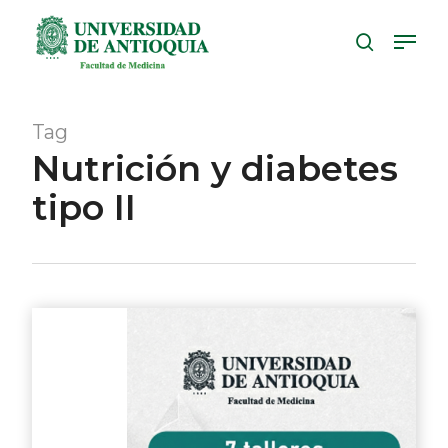
Skip
Menu
to
search
Close
main
Menu
content
Tag
Nutrición y diabetes
tipo II