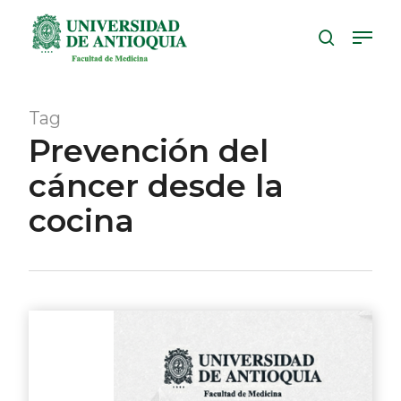
Skip
Menu
to
search
Close
main
Menu
content
Tag
Prevención del
cáncer desde la
cocina