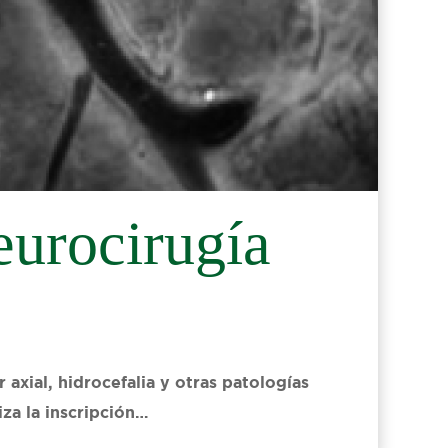
eurocirugía
xial, hidrocefalia y otras patologías
iza la inscripción…