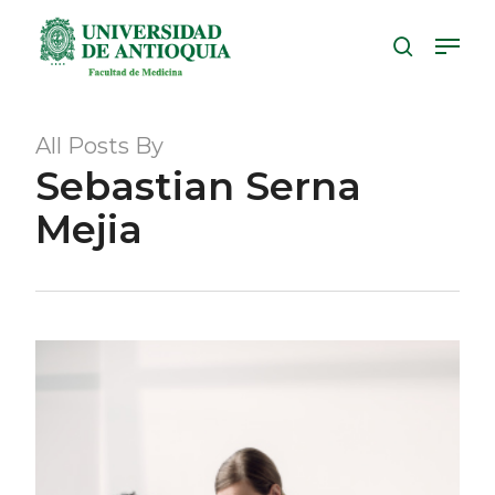
Skip
Menu
to
search
Close
main
Menu
content
All Posts By
Sebastian Serna
Mejia