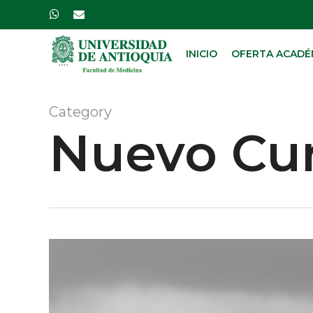
Skip
whatsapp
email
to
main
INICIO
OFERTA ACADÉ
content
Category
Nuevo Cu