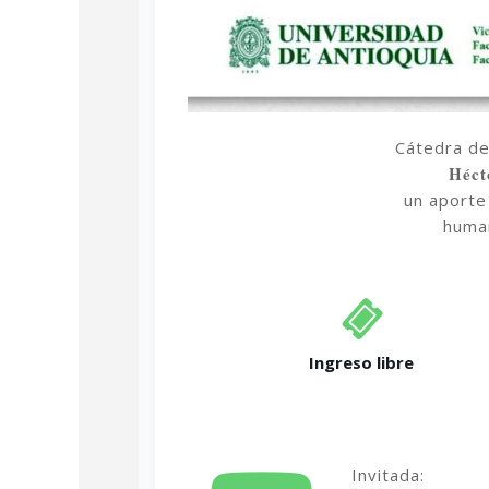
Cátedra de
Héc
un aporte
human
Ingreso libre
Invitada: