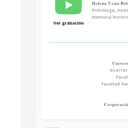
Helena Urán Bid
Politóloga, inv
memoria históri
Ver grabación
Univer
Vicerre
Facu
Facultad Na
Corporaci