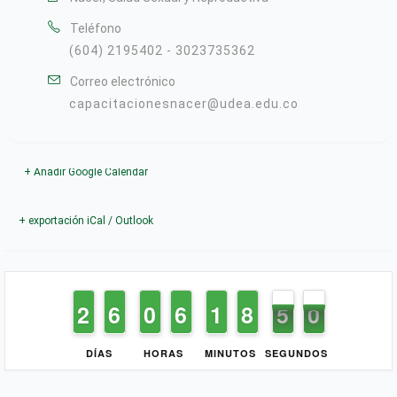
Teléfono
(604) 2195402 - 3023735362
Correo electrónico
capacitacionesnacer@udea.edu.co
+ Añadir Google Calendar
+ exportación iCal / Outlook
1
1
2
2
5
5
6
6
9
9
0
0
5
5
6
6
1
1
1
1
7
7
8
8
5
4
0
9
4
9
DÍAS
HORAS
MINUTOS
SEGUNDOS