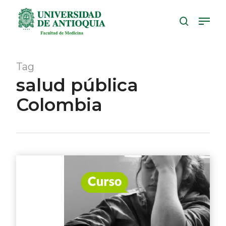
Skip
Menu
to
search
Close
main
Menu
content
Tag
salud pública
Colombia