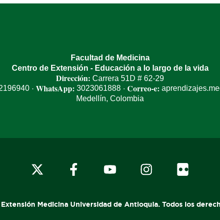
Facultad de Medicina
Centro de Extensión - Educación a lo largo de la vida
Dirección:
Carrera 51D # 62-29
WhatsApp:
Correo-e:
 2196940
3023061888
aprendizajes.m
·
·
Medellín, Colombia
x-
facebook
youtube
instagram
flickr
twitter
 Extensión Medicina Universidad de Antioquia. Todos los derec