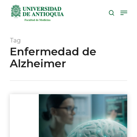
Skip
Menu
to
search
Close
main
Menu
content
Tag
Enfermedad de
Alzheimer