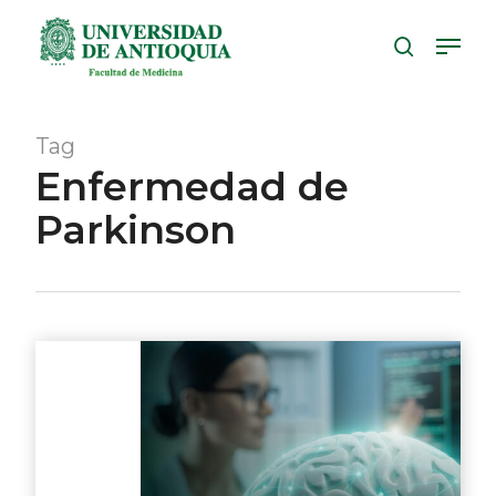
Skip
Menu
to
search
Close
main
Menu
content
Tag
Enfermedad de
Parkinson