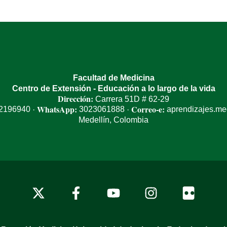
Facultad de Medicina
Centro de Extensión - Educación a lo largo de la vida
Dirección:
Carrera 51D # 62-29
WhatsApp:
Correo-e:
 2196940
3023061888
aprendizajes.m
·
·
Medellín, Colombia
x-
facebook
youtube
instagram
flickr
twitter