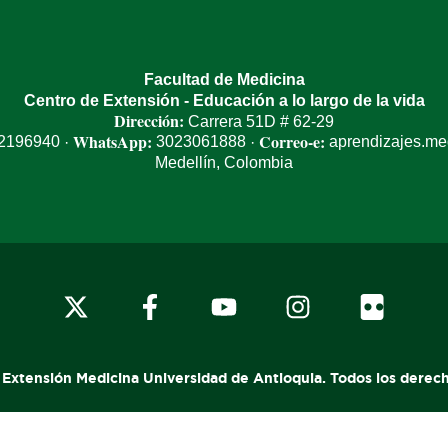
Facultad de Medicina
Centro de Extensión - Educación a lo largo de la vida
Dirección:
Carrera 51D # 62-29
WhatsApp:
Correo-e:
 2196940
3023061888
aprendizajes.m
·
·
Medellín, Colombia
x-
facebook
youtube
instagram
flickr
twitter
 Extensión Medicina Universidad de Antioquia. Todos los derec