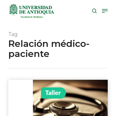
Skip
Menu
to
search
Close
main
Menu
content
Tag
Relación médico-
paciente