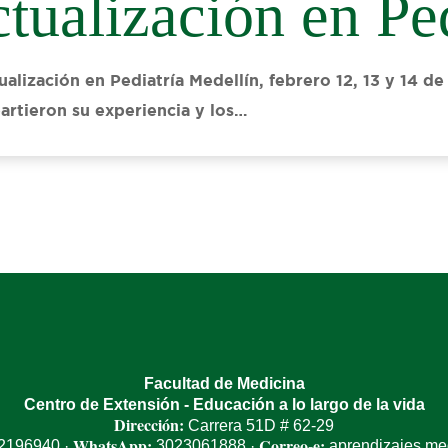
tualización en Pe
alización en Pediatría Medellín, febrero 12, 13 y 14 de
artieron su experiencia y los…
Facultad de Medicina
Centro de Extensión - Educación a lo largo de la vida
Dirección:
Carrera 51D # 62-29
WhatsApp:
Correo-e:
 2196940
3023061888
aprendizajes.m
·
·